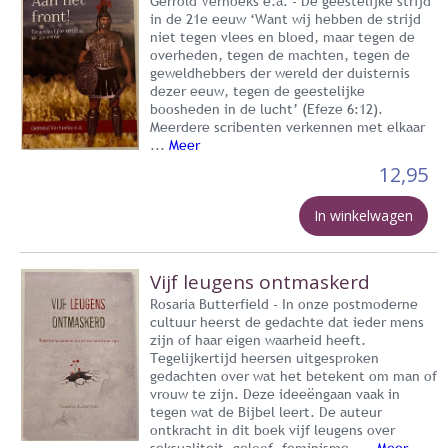
Gerrold Verhoeks e.a. - De geestelijke strijd
in de 21e eeuw ‘Want wij hebben de strijd
niet tegen vlees en bloed, maar tegen de
overheden, tegen de machten, tegen de
geweldhebbers der wereld der duisternis
dezer eeuw, tegen de geestelijke
boosheden in de lucht’ (Efeze 6:12).
Meerdere scribenten verkennen met elkaar
...
Meer
12,95
In winkelwagen
Vijf leugens ontmaskerd
Rosaria Butterfield - In onze postmoderne
cultuur heerst de gedachte dat ieder mens
zijn of haar eigen waarheid heeft.
Tegelijkertijd heersen uitgesproken
gedachten over wat het betekent om man of
vrouw te zijn. Deze ideeëngaan vaak in
tegen wat de Bijbel leert. De auteur
ontkracht in dit boek vijf leugens over
seksualiteit, geloof, feminisme, ...
Meer