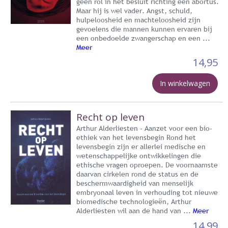
geen rol in het besluit richting een abortus.
Maar hij is wel vader. Angst, schuld,
hulpeloosheid en machteloosheid zijn
gevoelens die mannen kunnen ervaren bij
een onbedoelde zwangerschap en een ...
Meer
14,95
In winkelwagen
Recht op leven
Arthur Alderliesten - Aanzet voor een bio-
ethiek van het levensbegin Rond het
levensbegin zijn er allerlei medische en
wetenschappelijke ontwikkelingen die
ethische vragen oproepen. De voornaamste
daarvan cirkelen rond de status en de
beschermwaardigheid van menselijk
embryonaal leven in verhouding tot nieuwe
biomedische technologieën, Arthur
Alderliesten wil aan de hand van ...
Meer
14,99