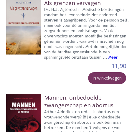
Als grenzen vervagen
Ds. H.J. Agteresch - Medische beslissingen
rondom het levenseinde Het naderend
sterven is aangrijpend. Voor de persoon zelf,
maar ook voor de omringende familie,
zorgverleners en ambtsdragers. Vaak
onverwachts moeten moeilijke beslissingen
genomen worden, waarover misschien nog
nooit was nagedacht. Met de mogelijkheden
van de huidige geneeskunde is een
spanningsveld ontstaan tussen ...
Meer
11,90
In winkelwagen
Mannen, onbedoelde
zwangerschap en abortus
Arthur Alderliesten red. - Is abortus een
vrouwenonderwerp? Bij elke onbedoelde
zwangerschap en abortus is ook een man
betrokken. De man heeft volgens de wet