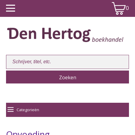
0
Winkelwagen:
0
Categorieën
Opvoeding