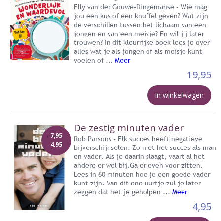
Elly van der Gouwe-Dingemanse - Wie mag
jou een kus of een knuffel geven? Wat zijn
de verschillen tussen het lichaam van een
jongen en van een meisje? En wil jij later
trouwen? In dit kleurrijke boek lees je over
alles wat je als jongen of als meisje kunt
voelen of ...
Meer
19,95
In winkelwagen
De zestig minuten vader
7,95
Rob Parsons - Elk succes heeft negatieve
4,95
bijverschijnselen. Zo niet het succes als man
en vader. Als je daarin slaagt, vaart al het
andere er wel bij.Ga er even voor zitten.
Lees in 60 minuten hoe je een goede vader
kunt zijn. Van dit ene uurtje zul je later
zeggen dat het je geholpen ...
Meer
4,95