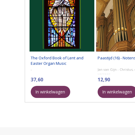
The Oxford Book of Lent and
Paastijd (16) - Notens
Easter Organ Music
-
Jan van Gijn - Christus
verrees
37,60
Daar juicht een toon, d
12,90
stem
Ik zeg het allen dat Hij 
In winkelwagen
In winkelwagen
Jezus leeft en ...