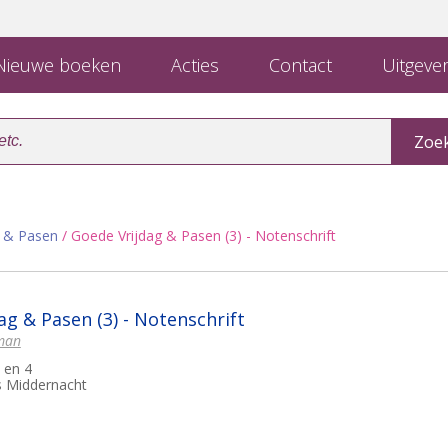
ieuwe boeken
Acties
Contact
Uitgever
e & Pasen
/ Goede Vrijdag & Pasen (3) - Notenschrift
ag & Pasen (3) - Notenschrift
man
 en 4
Is Middernacht