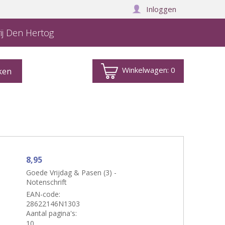
Inloggen
ij Den Hertog
Winkelwagen:
0
8,95
Goede Vrijdag & Pasen (3) -
Notenschrift
EAN-code:
28622146N1303
Aantal pagina's:
10