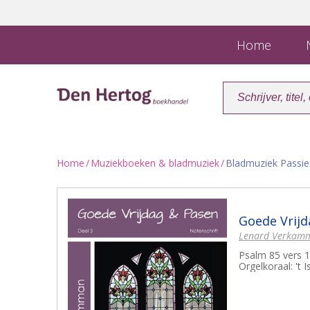
Home
N
Home
/
Muziekboeken & bladmuziek
/
Bladmuziek Passi
Goede Vrijd
Lenard Verkam
Psalm 85 vers 1
Orgelkoraal: 't 