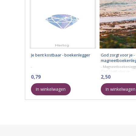
Je bent kostbaar - boekenlegger
God zorgt voor je -
magneetboekenle
-
- Magneetboekenlegg
God zorgt voor je
0,79
2,50
In winkelwagen
In winkelwagen