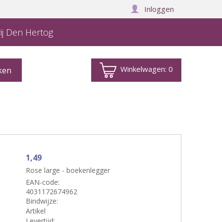
Inloggen
ij Den Hertog
Winkelwagen:
0
1,49
Rose large - boekenlegger
EAN-code:
4031172674962
Bindwijze:
Artikel
Levertijd: