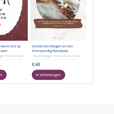
Heere rust op
Goede Kerstdagen en een
kaart
Voorspoedig Nieuwjaar -
boekenlegger met Bijbeltekst
ger met de tekst:
- Boekenlegger met opdruk: Goede
ere rust op jouw
Kerstdagen en een Voorspoedig
Nieuwjaar
0,60
 van stevig karton
Bijbeltekst: U is heden geboren de
onde ...
Zaligmaker, welke is Christus, de
en
In winkelwagen
Heere - Lukas 2:11a ...