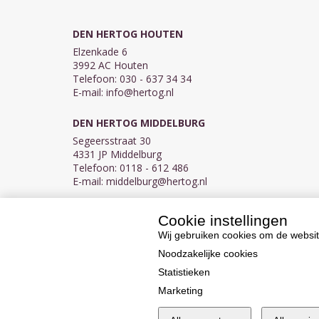
DEN HERTOG HOUTEN
Elzenkade 6
3992 AC Houten
Telefoon: 030 - 637 34 34
E-mail:
info@hertog.nl
DEN HERTOG MIDDELBURG
Segeersstraat 30
4331 JP Middelburg
Telefoon: 0118 - 612 486
E-mail:
middelburg@hertog.nl
Cookie instellingen
KVK 30097155
BTW NL007450242B03
Wij gebruiken cookies om de websit
Noodzakelijke cookies
Statistieken
Marketing