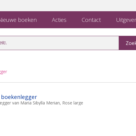
ieuwe boeken
Acties
Contact
Uitgever
gger
- boekenlegger
legger van Maria Sibylla Merian, Rose large