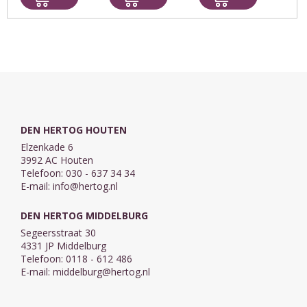
156 mm.
175 mm.
Opdruk: Voor je
belijdenis
Bijbeltekst: Die
in Mij gelooft
zal leven -
Johannes ...
DEN HERTOG HOUTEN
Elzenkade 6
3992 AC Houten
Telefoon: 030 - 637 34 34
E-mail:
info@hertog.nl
DEN HERTOG MIDDELBURG
Segeersstraat 30
4331 JP Middelburg
Telefoon: 0118 - 612 486
E-mail:
middelburg@hertog.nl