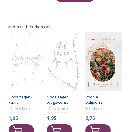
Anderen bekeken ook:
Gods zegen -
Gods zegen
Voor je
kaart
toegewenst -
belijdenis -
kaart
wenskaart
- Enkele kaart
- Enkele kaart
Wenskaart
met
met envelop.
met envelop.
belijdenis -
Opdruk: Gods
1,95
Opdruk: Gods
1,95
Dubbele
2,75
Bijbeltekst
zegen
zegen
wenskaart met
Formaat 110 x
toegewenst
envelop
156 mm.
Formaat 110 x
Formaat: 115 x