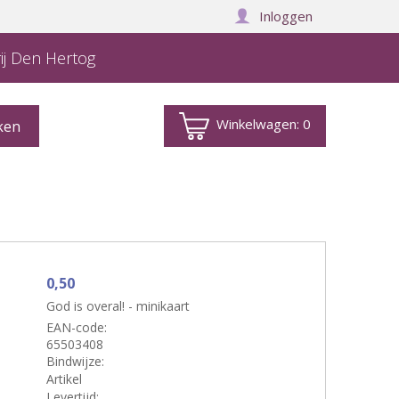
Inloggen
ij Den Hertog
Winkelwagen:
0
0,50
God is overal! - minikaart
EAN-code:
65503408
Bindwijze:
Artikel
Levertijd: