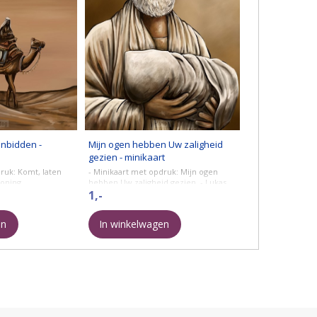
anbidden -
Mijn ogen hebben Uw zaligheid
gezien - minikaart
ruk: Komt, laten
- Minikaart met opdruk: Mijn ogen
Koning
hebben Uw zaligheid gezien. - Lukas
2:30
1,-
© Art by Claudia
mm.
en
In winkelwagen
Formaat: 74 x 105 mm.