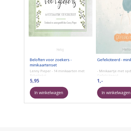
Beloften voor zoekers -
Gefeliciteerd - min
minikaartenset
Lenny Pieper - 14 minikaarten met
- Minikaartje met opd
Bijbeltekst.
Gefeliciteerd
Soms is het leven moeilijk en angstig.
5,95
© Made by Alett
1,-
Maar God zegt hoe de ware troost
Formaat: 74 x 105 mm
alleen bij Hem te vinden ...
In winkelwagen
In winkelwagen