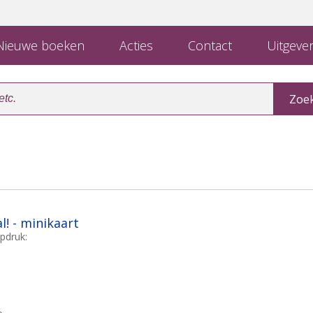
ieuwe boeken
Acties
Contact
Uitgever
l! - minikaart
pdruk: