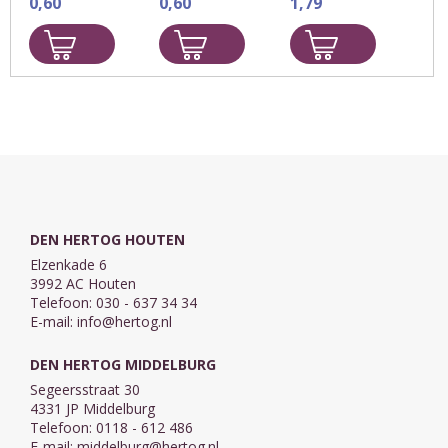
0,60
0,60
1,79
boekenlegger
de kinderen tot
is met ons
met een dier.
Mij komen.
U kunt kiezen
Formaat: 55 x
uit: een beer,
148 mm.
een leeuw of
een olifant
Hoogte: 11,5
cm.
DEN HERTOG HOUTEN
Elzenkade 6
3992 AC Houten
Telefoon: 030 - 637 34 34
E-mail:
info@hertog.nl
DEN HERTOG MIDDELBURG
Segeersstraat 30
4331 JP Middelburg
Telefoon: 0118 - 612 486
E-mail:
middelburg@hertog.nl