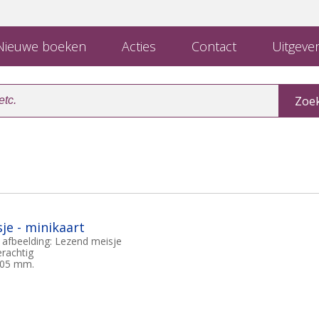
ieuwe boeken
Acties
Contact
Uitgever
je - minikaart
 afbeelding: Lezend meisje
erachtig
105 mm.