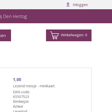
Inloggen
ij Den Hertog
Winkelwagen:
0
1,00
Lezend meisje - minikaart
EAN-code:
65507523
Bindwijze:
Artikel
Levertijd: