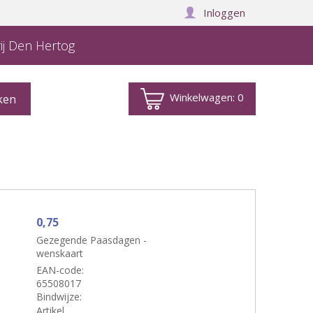
Inloggen
ij Den Hertog
Winkelwagen:
0
0,75
Gezegende Paasdagen -
wenskaart
EAN-code:
65508017
Bindwijze:
Artikel