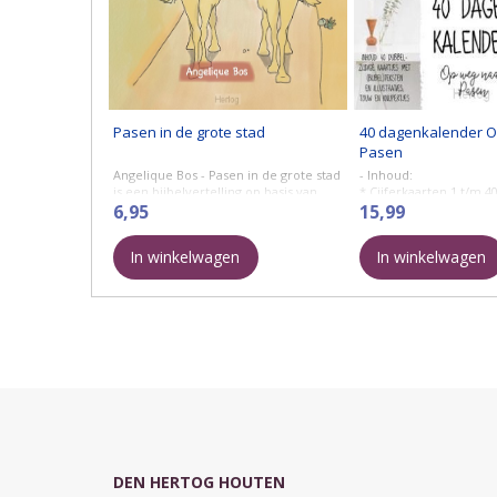
Pasen in de grote stad
40 dagenkalender O
Pasen
Angelique Bos - Pasen in de grote stad
- Inhoud:
is een bijbelvertelling op basis van
* Cijferkaarten 1 t/m 40;
Markus 11 en 14 tot en met 16, op AVI
6,95
bedrukt
15,99
E3-niveau. Geschikt ...
* 1 voorbeeldkaart
* 40 knijpertjes mini
In winkelwagen
In winkelwagen
* 8 meter touw
DEN HERTOG HOUTEN