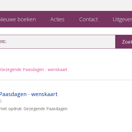
ieuwe boeken
Acties
Contact
Uitgever
 Gezegende Paasdagen - wenskaart
Paasdagen - wenskaart
n
t met opdruk: Gezegende Paasdagen