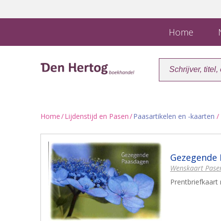
Home
N
Home
/
Lijdenstijd en Pasen
/
Paasartikelen en -kaarten
/
Gezegende 
Wenskaart Pase
Prentbriefkaar