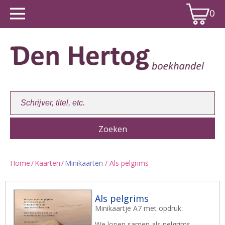
0
Home
/
Kaarten
/
Minikaarten
/ Als pelgrims
Winkelwagen:
0
Als pelgrims
Minikaartje A7 met opdruk:
We lopen samen als pelgrims