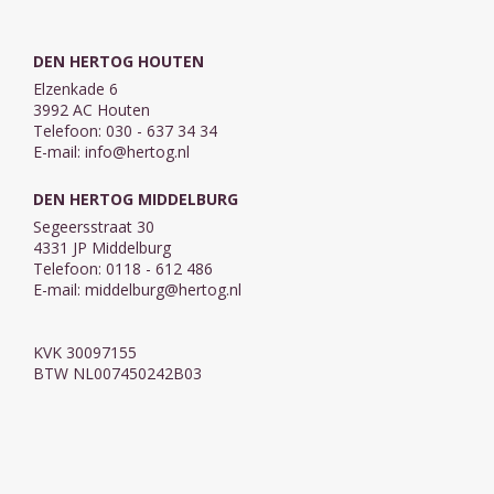
siliciumverbindingen
zijn de rijke ...
DEN HERTOG HOUTEN
Elzenkade 6
3992 AC Houten
Telefoon: 030 - 637 34 34
E-mail:
info@hertog.nl
DEN HERTOG MIDDELBURG
Segeersstraat 30
4331 JP Middelburg
Telefoon: 0118 - 612 486
E-mail:
middelburg@hertog.nl
KVK 30097155
BTW NL007450242B03