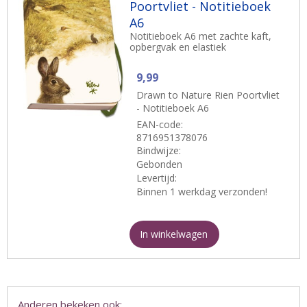
Poortvliet - Notitieboek
A6
Notitieboek A6 met zachte kaft,
opbergvak en elastiek
9,99
Drawn to Nature Rien Poortvliet
- Notitieboek A6
EAN-code:
8716951378076
Bindwijze:
Gebonden
Levertijd:
Binnen 1 werkdag verzonden!
In winkelwagen
Anderen bekeken ook: