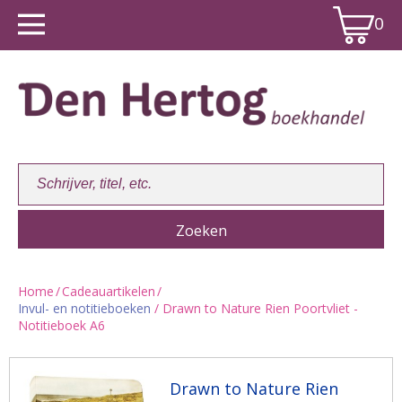
0
Home
/
Cadeauartikelen
/
Invul- en notitieboeken
/ Drawn to Nature Rien Poortvliet -
Winkelwagen:
0
Notitieboek A6
Drawn to Nature Rien