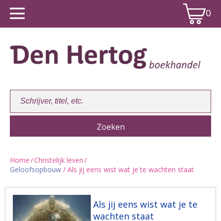
0
Home
/
Christelijk leven
/
Geloofsopbouw
/ Als jij eens wist wat je te wachten staat
Winkelwagen:
0
Als jij eens wist wat je te
wachten staat