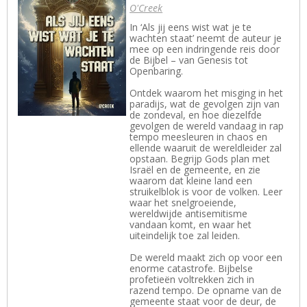
O'Creek
In ‘Als jij eens wist wat je te
wachten staat’ neemt de auteur je
mee op een indringende reis door
de Bijbel – van Genesis tot
Openbaring.
Ontdek waarom het misging in het
paradijs, wat de gevolgen zijn van
de zondeval, en hoe diezelfde
gevolgen de wereld vandaag in rap
tempo meesleuren in chaos en
ellende waaruit de wereldleider zal
opstaan. Begrijp Gods plan met
Israël en de gemeente, en zie
waarom dat kleine land een
struikelblok is voor de volken. Leer
waar het snelgroeiende,
wereldwijde antisemitisme
vandaan komt, en waar het
uiteindelijk toe zal leiden.
De wereld maakt zich op voor een
enorme catastrofe. Bijbelse
profetieën voltrekken zich in
razend tempo. De opname van de
gemeente staat voor de deur, de