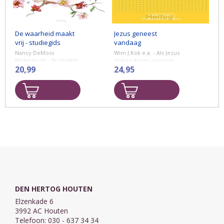
De waarheid maakt
Jezus geneest
vrij - studiegids
vandaag
Nancy DeMoss
Wim J.Kok e.a. - Als Jezus
Wolgemuth - Studiegids
zieken genas, waarom
voor bij het boek 'De
20,99
geneest Hij mij dan niet?
24,95
waarheid maakt vrij'.
Heeft God een doel
Materiaal voor 10
met mijn ziekte? Houdt
weken.
God wel van me, ...
Geschikt voor
individueel gebruik en
voor gebruik in
groepen. ...
DEN HERTOG HOUTEN
Elzenkade 6
3992 AC Houten
Telefoon: 030 - 637 34 34