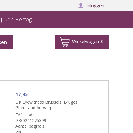
Inloggen
ij Den Hertog
Winkelwagen:
0
17,95
DK Eyewitness Brussels, Bruges,
Ghent and Antwerp
EAN-code:
9780241275399
Aantal pagina's:
200