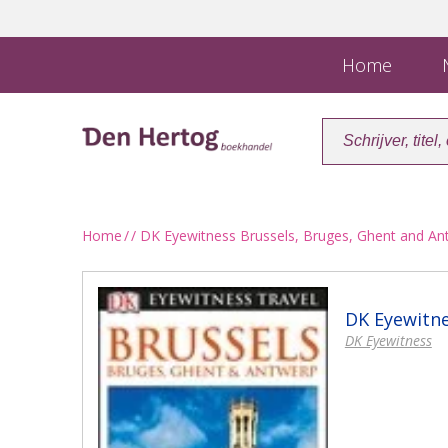
Home
N
Home
/
/ DK Eyewitness Brussels, Bruges, Ghent and An
DK Eyewitne
DK Eyewitness