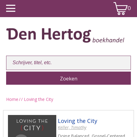
0
Home
/
/ Loving the City
Winkelwagen:
0
Loving the City
Keller, Timothy
Doing Balanced, Gospel-Centered