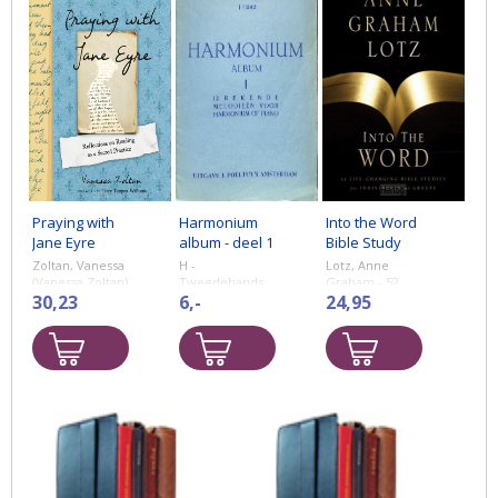
Praying with
Harmonium
Into the Word
Jane Eyre
album - deel 1
Bible Study
-
Guide
Zoltan, Vanessa
H -
Lotz, Anne
Tweedehands
(Vanessa Zoltan)
Tweedehands
Graham - 52
- Reflections on
30,23
bladmuziek.
6,-
Life-Changing
24,95
notenschrift
Reading as a
Bible Studies
Sacred Practice
for Individuals
and Groups