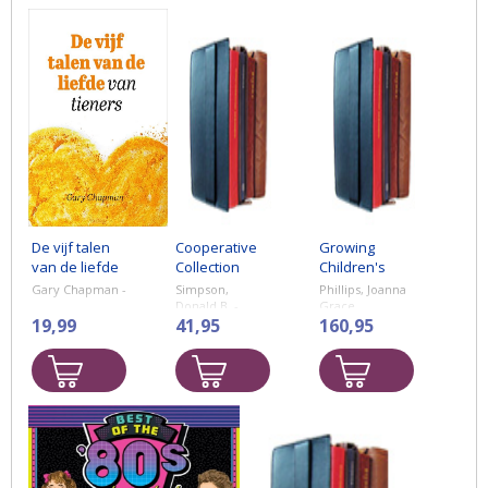
De vijf talen
Cooperative
Growing
van de liefde
Collection
Children's
van tieners
Development
Social and
Gary Chapman -
Simpson,
Phillips, Joanna
Emotional
Donald B. -
Grace
19,99
Significant
41,95
(Swinburne
160,95
Skills
Trends and
University of
Issues
Tech, Australia)
- Using the
TOGETHER
Programme