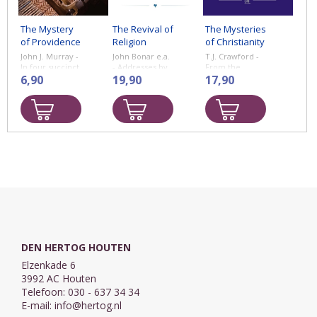
The Mystery
The Revival of
The Mysteries
of Providence
Religion
of Christianity
John J. Murray -
John Bonar e.a.
T.J. Crawford -
In four succinct
- Addresses by
From the
chapters, John J
6,90
Scottish
19,90
Introduction by
17,90
Murray explains
Evangelical
Sinclair B.
the key truths
Leaders
Ferguson
of the doctrine
Delivered in
of providence.
Glasgow in
With plenty of
1840.
examples from
Scripture, ...
The subject of
revival should
be of great
'Mystery' is a
interest to ...
biblical word
that over the
years has ...
DEN HERTOG HOUTEN
Elzenkade 6
3992 AC Houten
Telefoon: 030 - 637 34 34
E-mail:
info@hertog.nl