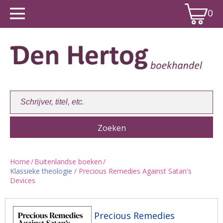
0
Home
/
Buitenlandse boeken
/
Klassieke theologie
/ Precious Remedies Against Satan's
Winkelwagen:
0
Devices
Precious Remedies