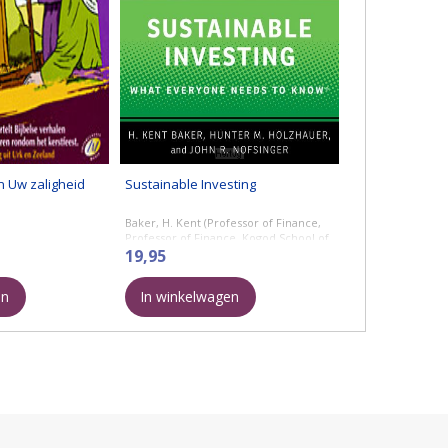
 Uw zaligheid
Sustainable Investing
Baker, H. Kent (Professor of Finance,
Professor of Finance, Kogod School of
Business, American University) - What
19,95
Everyone Needs to Know
en
In winkelwagen