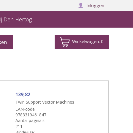
Inloggen
ij Den Hertog
Winkelwagen:
0
139,82
Twin Support Vector Machines
EAN-code:
9783319461847
Aantal pagina's:
211
Bindwijze: