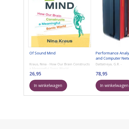
Of Sound Mind
Performance Analy
and Computer Net
Kraus, Nina - How Our Brain Constructs
Dattatreya, G.R. -
a Meaningful Sonic World
26,95
78,95
In winkelwagen
In winkelwagen