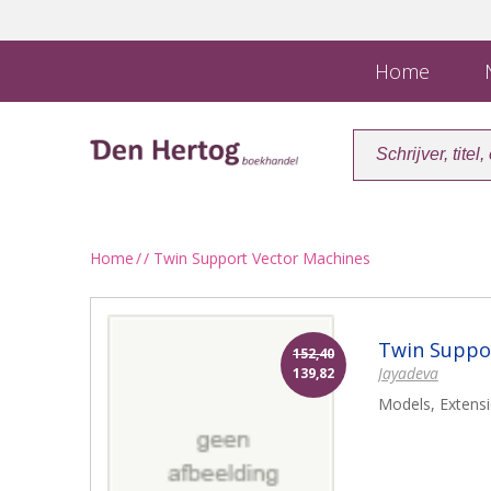
Home
N
Home
/
/ Twin Support Vector Machines
Twin Suppo
152,40
Jayadeva
139,82
Models, Extensi