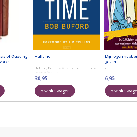
sis of Queuing
Halftime
Mijn ogen hebben
works
gezien...
Buford, Bob P. - Moving from Success
-
to Significance
30,95
6,95
In winkelwagen
In winkelwag