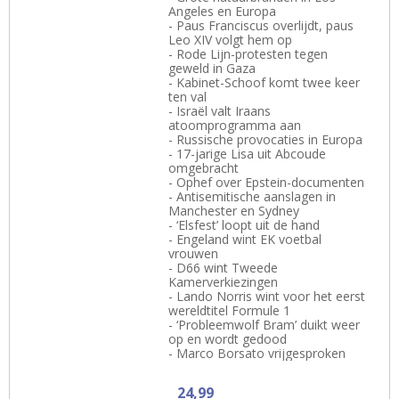
Angeles en Europa
- Paus Franciscus overlijdt, paus
Leo XIV volgt hem op
- Rode Lijn-protesten tegen
geweld in Gaza
- Kabinet-Schoof komt twee keer
ten val
- Israël valt Iraans
atoomprogramma aan
- Russische provocaties in Europa
- 17-jarige Lisa uit Abcoude
omgebracht
- Ophef over Epstein-documenten
- Antisemitische aanslagen in
Manchester en Sydney
- ‘Elsfest’ loopt uit de hand
- Engeland wint EK voetbal
vrouwen
- D66 wint Tweede
Kamerverkiezingen
- Lando Norris wint voor het eerst
wereldtitel Formule 1
- ‘Probleemwolf Bram’ duikt weer
op en wordt gedood
- Marco Borsato vrijgesproken
24,99