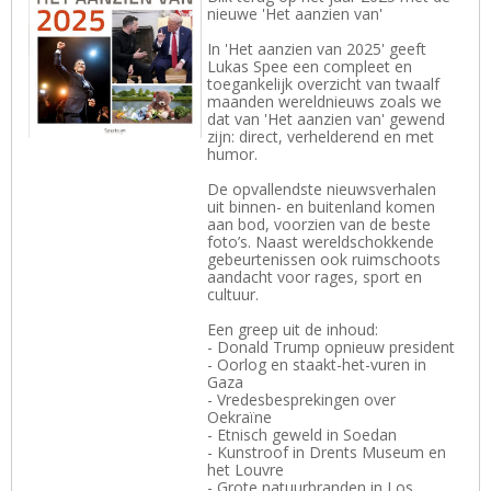
nieuwe 'Het aanzien van'
In 'Het aanzien van 2025' geeft
Lukas Spee een compleet en
toegankelijk overzicht van twaalf
maanden wereldnieuws zoals we
dat van 'Het aanzien van' gewend
zijn: direct, verhelderend en met
humor.
De opvallendste nieuwsverhalen
uit binnen- en buitenland komen
aan bod, voorzien van de beste
foto’s. Naast wereldschokkende
gebeurtenissen ook ruimschoots
aandacht voor rages, sport en
cultuur.
Een greep uit de inhoud:
- Donald Trump opnieuw president
- Oorlog en staakt-het-vuren in
Gaza
- Vredesbesprekingen over
Oekraïne
- Etnisch geweld in Soedan
- Kunstroof in Drents Museum en
het Louvre
- Grote natuurbranden in Los