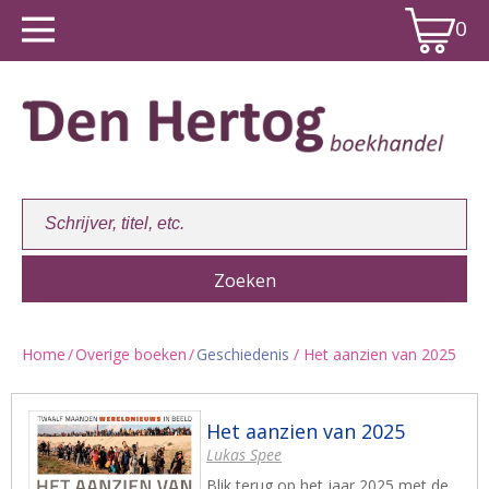
0
Home
/
Overige boeken
/
Geschiedenis
/ Het aanzien van 2025
Winkelwagen:
0
Het aanzien van 2025
Lukas Spee
Blik terug op het jaar 2025 met de