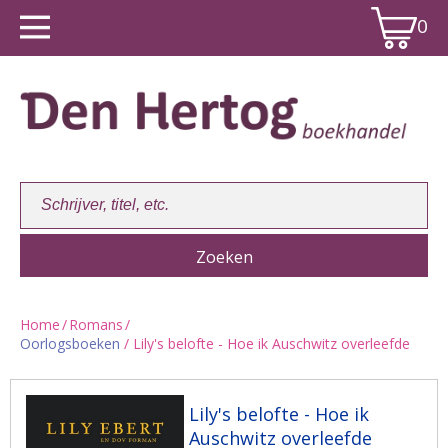
0
Home
/
Romans
/
Oorlogsboeken
/ Lily's belofte - Hoe ik Auschwitz overleefde
Winkelwagen:
0
Lily's belofte - Hoe ik
Auschwitz overleefde