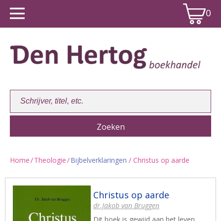
0
Home
/
Theologie
/
Bijbelverklaringen
/ Christus op aarde
Winkelwagen:
0
Christus op aarde
dr.Jakob van Bruggen
Dit boek is gewijd aan het leven