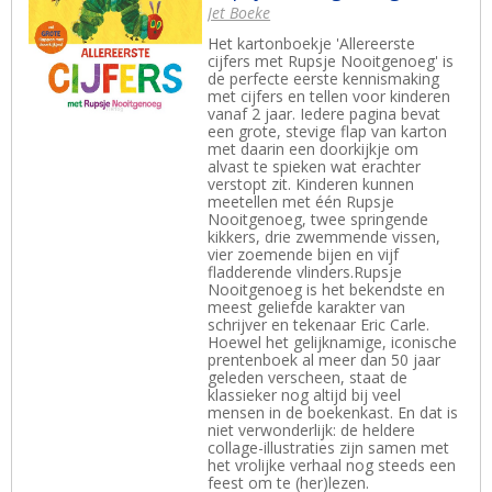
Jet Boeke
Het kartonboekje 'Allereerste
cijfers met Rupsje Nooitgenoeg' is
de perfecte eerste kennismaking
met cijfers en tellen voor kinderen
vanaf 2 jaar. Iedere pagina bevat
een grote, stevige flap van karton
met daarin een doorkijkje om
alvast te spieken wat erachter
verstopt zit. Kinderen kunnen
meetellen met één Rupsje
Nooitgenoeg, twee springende
kikkers, drie zwemmende vissen,
vier zoemende bijen en vijf
fladderende vlinders.Rupsje
Nooitgenoeg is het bekendste en
meest geliefde karakter van
schrijver en tekenaar Eric Carle.
Hoewel het gelijknamige, iconische
prentenboek al meer dan 50 jaar
geleden verscheen, staat de
klassieker nog altijd bij veel
mensen in de boekenkast. En dat is
niet verwonderlijk: de heldere
collage-illustraties zijn samen met
het vrolijke verhaal nog steeds een
feest om te (her)lezen.