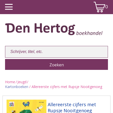
0
Home
/
Jeugd
/
Kartonboeken
/ Allereerste cijfers met Rupsje Nooitgenoeg
Winkelwagen:
0
Allereerste cijfers met
Rupsje Nooitgenoeg