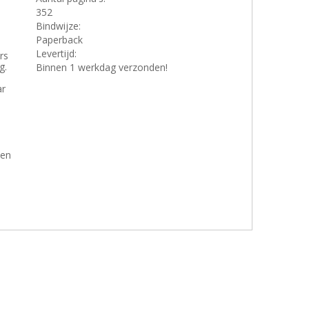
352
Bindwijze:
Paperback
Levertijd:
rs
g.
Binnen 1 werkdag verzonden!
ar
een