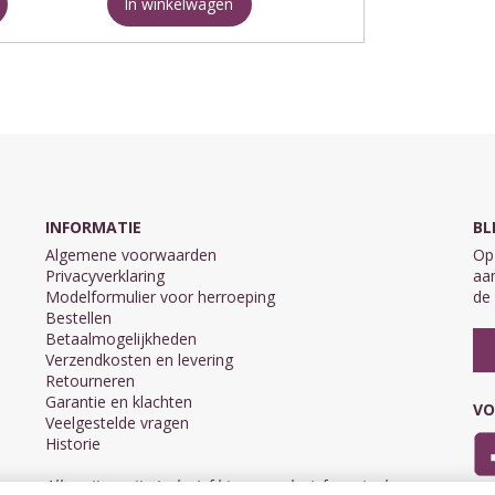
In winkelwagen
INFORMATIE
BL
Algemene voorwaarden
Op 
Privacyverklaring
aan
Modelformulier voor herroeping
de 
Bestellen
Betaalmogelijkheden
Verzendkosten en levering
Retourneren
Garantie en klachten
VO
Veelgestelde vragen
Historie
Alle prijzen zijn inclusief btw en exclusief eventuele