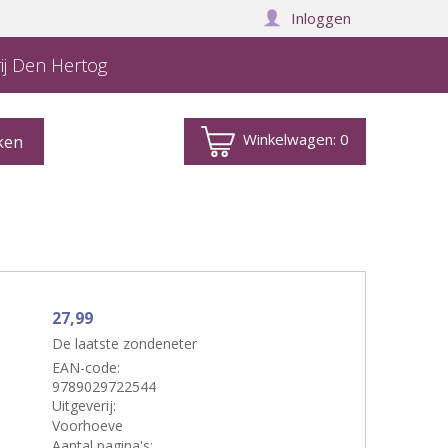
Inloggen
ij Den Hertog
Winkelwagen:
0
27,99
De laatste zondeneter
EAN-code:
9789029722544
Uitgeverij:
Voorhoeve
Aantal pagina's: