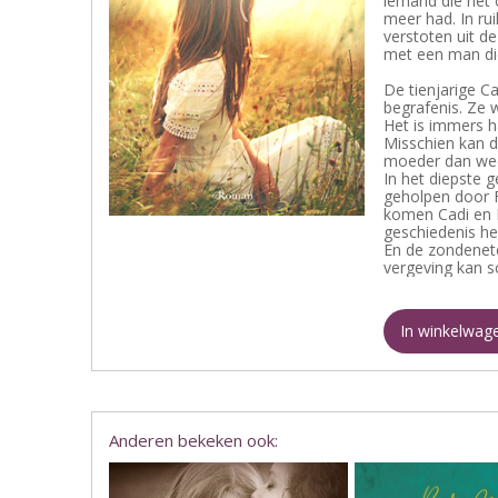
iemand die net 
meer had. In rui
verstoten uit d
met een man di
De tienjarige C
begrafenis. Ze 
Het is immers h
Misschien kan d
moeder dan wee
In het diepste 
geholpen door 
komen Cadi en F
geschiedenis he
En de zondenete
vergeving kan s
In winkelwag
Anderen bekeken ook: