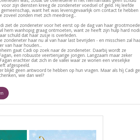
overleden was, zodat de overledene in het hiernamaals geen schuld
l voor zijn diensten kreeg de zondeneter voedsel of geld. Hij leefde
e gemeenschap, want het was levensgevaarlijk om contact te hebben
e zoveel zonden met zich meedroeg...
adi ziet de zondeneter voor het eerst op de dag van haar grootmoede
wil hem wanhopig graag ontmoeten, want ze heeft zijn hulp hard nodi
aar schuld dat haar zusje is overleden.
e zondeneter haar nu al van haar last bevrijden - en misschien zal ha
r van haar houden...
geheim gaat Cadi op zoek naar de zondeneter. Daarbij wordt ze
Fagan, een robuuste veertienjarige jongen. Langzaam maar zeker
agan erachter dat zich in de vallei waar ze wonen een vreselijke
eft afgespeeld.
r blijkt geen antwoord te hebben op hun vragen. Maar als híj Cadi g
chenken, wie dan wel?
en