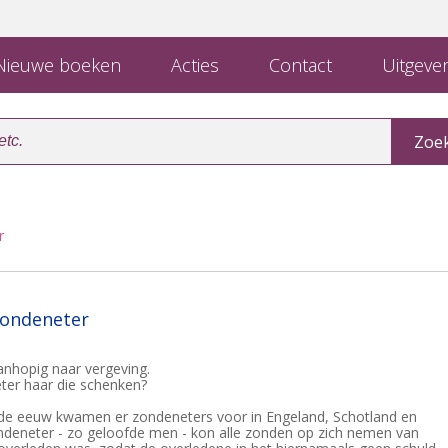
ieuwe boeken
Acties
Contact
Uitgever
r
zondeneter
anhopig naar vergeving.
ter haar die schenken?
nde eeuw kwamen er zondeneters voor in Engeland, Schotland en
deneter - zo geloofde men - kon alle zonden op zich nemen van