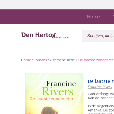
Home
N
Home
/
Romans
/
Algemene fictie
/ De laatste zondenete
De laatste 
Francine Rivers
Cadi verlangt w
Kan de zondene
In de negentie
Amerika. De zon