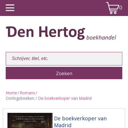
0
Home
/
Romans
/
Oorlogsboeken
/ De boekverkoper van Madrid
Winkelwagen:
0
De boekverkoper van
Madrid