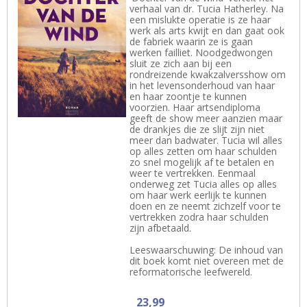
verhaal van dr. Tucia Hatherley. Na
een mislukte operatie is ze haar
werk als arts kwijt en dan gaat ook
de fabriek waarin ze is gaan
werken failliet. Noodgedwongen
sluit ze zich aan bij een
rondreizende kwakzalversshow om
in het levensonderhoud van haar
en haar zoontje te kunnen
voorzien. Haar artsendiploma
geeft de show meer aanzien maar
de drankjes die ze slijt zijn niet
meer dan badwater. Tucia wil alles
op alles zetten om haar schulden
zo snel mogelijk af te betalen en
weer te vertrekken. Eenmaal
onderweg zet Tucia alles op alles
om haar werk eerlijk te kunnen
doen en ze neemt zichzelf voor te
vertrekken zodra haar schulden
zijn afbetaald.
Leeswaarschuwing: De inhoud van
dit boek komt niet overeen met de
reformatorische leefwereld.
23,99