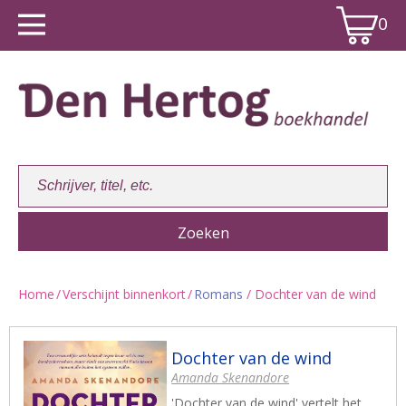
0
Home
/
Verschijnt binnenkort
/
Romans
/ Dochter van de wind
Winkelwagen:
0
Dochter van de wind
Amanda Skenandore
'Dochter van de wind' vertelt het