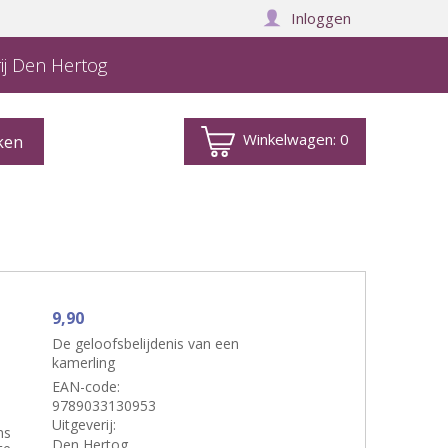
Inloggen
ij Den Hertog
Winkelwagen:
0
9,90
De geloofsbelijdenis van een
kamerling
EAN-code:
9789033130953
Uitgeverij:
ns
Den Hertog