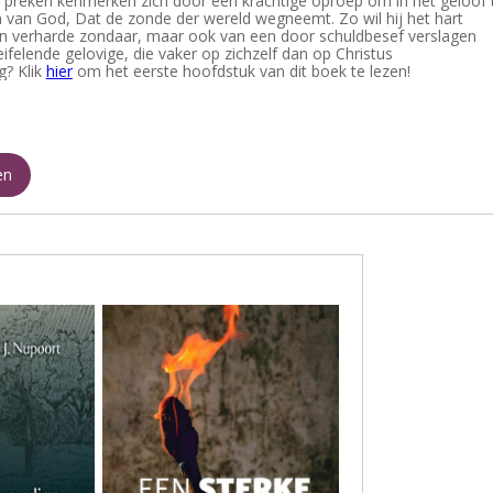
 preken kenmerken zich door een krachtige oproep om in het geloof 
 van God, Dat de zonde der wereld wegneemt. Zo wil hij het hart
n verharde zondaar, maar ook van een door schuldbesef verslagen
felende gelovige, die vaker op zichzelf dan op Christus
g? Klik
hier
om het eerste hoofdstuk van dit boek te lezen!
en