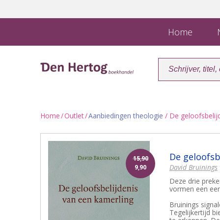
Home
N
Home
/
Outlet
/
Aanbiedingen theologie
/ De geloofsbelij
De geloofsb
15,90
David Bruinings
9,90
Deze drie preke
vormen een eenh
Bruinings signa
Tegelijkertijd b