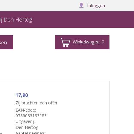
Inloggen
ij Den Hertog
Winkelwagen:
0
17,90
Zij brachten een offer
EAN-code:
9789033133183
Uitgeverij:
Den Hertog
Aantal pagina's: