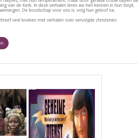
n twijfels, met hun temperament, maar door genade trouw blijven a
ing van de Kerk. In deze verhalen leren we hen kennen in hun strijd,
rwinningen. De boodschap voor ons is: volg hun geloof na.
hreef veel boeken met verhalen over vervolgde christenen.
en