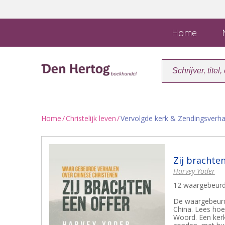
Home
N
Home
/
Christelijk leven
/
Vervolgde kerk & Zendingsverha
Zij brachten
Harvey Yoder
12 waargebeurd
De waargebeurde
China. Lees hoe
Woord. Een ker