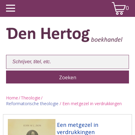
0
Home
/
Theologie
/
Reformatorische theologie
/ Een metgezel in verdrukkingen
Winkelwagen:
0
Een metgezel in
verdrukkingen