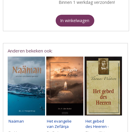
Binnen 1 werkdag verzonden!
In winkelwagen
Anderen bekeken ook:
Naäman
Het evangelie
Het gebed
van Zefánja
des Heeren -
deel 3