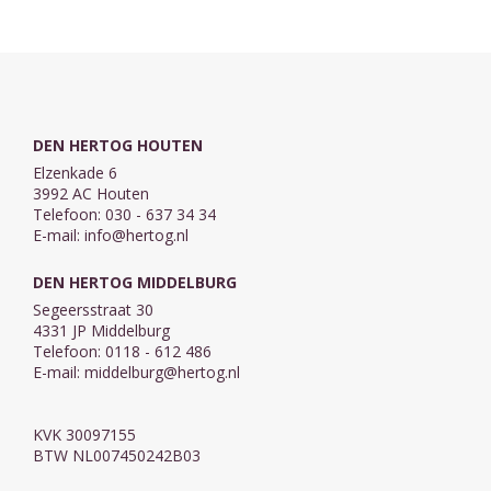
van daaruit een
afbeeldingen
bijdrage aan ...
van schilderijen
van Henk ...
DEN HERTOG HOUTEN
Elzenkade 6
3992 AC Houten
Telefoon: 030 - 637 34 34
E-mail:
info@hertog.nl
DEN HERTOG MIDDELBURG
Segeersstraat 30
4331 JP Middelburg
Telefoon: 0118 - 612 486
E-mail:
middelburg@hertog.nl
KVK 30097155
BTW NL007450242B03