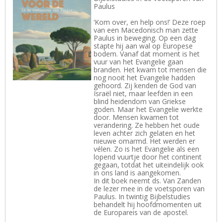
Paulus
‘Kom over, en help ons!’ Deze roep
van een Macedonisch man zette
Paulus in beweging. Op een dag
stapte hij aan wal op Europese
bodem. Vanaf dat moment is het
vuur van het Evangelie gaan
branden. Het kwam tot mensen die
nog nooit het Evangelie hadden
gehoord. Zij kenden de God van
Israël niet, maar leefden in een
blind heidendom van Griekse
goden. Maar het Evangelie werkte
door. Mensen kwamen tot
verandering. Ze hebben het oude
leven achter zich gelaten en het
nieuwe omarmd. Het werden er
vélen. Zo is het Evangelie als een
lopend vuurtje door het continent
gegaan, totdat het uiteindelijk ook
in ons land is aangekomen.
In dit boek neemt ds. Van Zanden
de lezer mee in de voetsporen van
Paulus. In twintig Bijbelstudies
behandelt hij hoofdmomenten uit
de Europareis van de apostel.