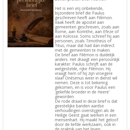
Het is een vrij onbekende,
bijzondere brief die Paulus
geschreven heeft aan Filémon.
Vaak heeft de apostel aan
gemeenten geschreven, zoals aan
Rome, aan Korinthe, aan Efeze of
aan Kolosse. Soms schreef hij aan
personen, zoals Timotheüs of
Titus, maar dat had dan indirect
met de gemeenten te maken.
De brief aan Filémon is duidelijk
anders. Het draagt een persoonlijk
karakter. Paulus schrijft aan de
welgestelde, rijke Filémon. Hij
vraagt hem of hij zijn vroegere
slaaf Onésimus weer in dienst wil
nemen. Deze is tot bekering
gekomen, en is voor Paulus een
‘geliefde broeder in de Heere’
geworden.
De rode draad in deze brief is dat
geestelijke banden aardse
verhoudingen overstijgen als de
Heilige Geest gaat werken in een
mensenhart. Hij maakt het geloof
door de liefde werkzaam, ook in
de praktijk van het leven.