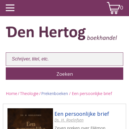
0
Home
/
Theologie
/
Prekenboeken
/ Een persoonlijke brief
Winkelwagen:
0
Een persoonlijke brief
Ds. H. Roelofsen
Zeven preken over Filémon