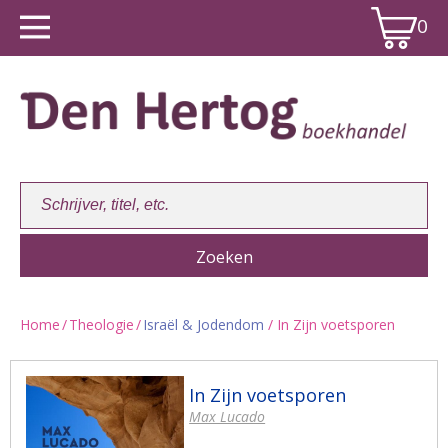
0
Home
/
Theologie
/
Israël & Jodendom
/ In Zijn voetsporen
Winkelwagen:
0
In Zijn voetsporen
Max Lucado