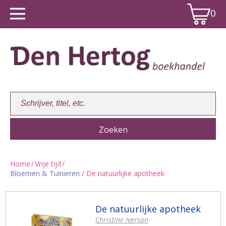
0
Home
/
Vrije tijd
/
Bloemen & Tuinieren
/ De natuurlijke apotheek
Winkelwagen:
0
De natuurlijke apotheek
Christine Iverson