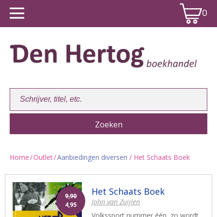
0
Home
/
Outlet
/
Aanbiedingen diversen
/ Het Schaats Boek
Winkelwagen:
0
Het Schaats Boek
9,90
John van Zuijlen
4,95
Volkssport nummer één, zo wordt