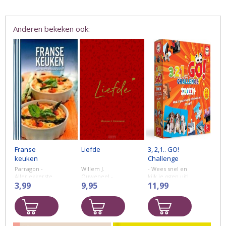
Anderen bekeken ook:
Franse
Liefde
3, 2,1.. GO!
keuken
Challenge
puzzel
Parragon -
Willem J.
- Wees snel en
Allerlekkerste
Ouweneel -
kijk je ogen uit!
Franse keuken
3,99
9,95
Maak jij als
11,99
met meer dan
eerste de
100 onmisbare
puzzel van je
recepten!
afbeelding af?
Maak vóór de