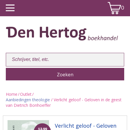
0
Home
/
Outlet
/
Aanbiedingen theologie
/ Verlicht geloof - Geloven in de geest
Winkelwagen:
0
van Dietrich Bonhoeffer
Verlicht geloof - Geloven
13,99