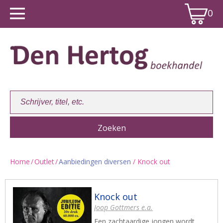
0
Home
/
Outlet
/
Aanbiedingen diversen
/ Knock out
Winkelwagen:
0
Knock out
Joop Gottmers e.a.
Een zachtaardige jongen wordt