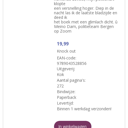
klopte
een versnelling hoger. Diep in de
nacht las ik de laatste bladzijde en
deed ik
het boek met een glimlach dicht. û
Meino Dam, politieteam Bergen
op Zoom
19,99
Knock out
EAN-code:
9789043528856
Uitgeverij:
Kok
Aantal pagina's:
272
Bindwijze:
Paperback
Levertijd:
Binnen 1 werkdag verzonden!
In winkelwagen