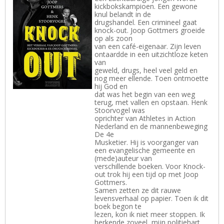
kickbokskampioen. Een gewone
knul belandt in de
drugshandel. Een crimineel gaat
knock-out. Joop Gottmers groeide
op als zoon
van een café-eigenaar. Zijn leven
ontaardde in een uitzichtloze keten
van
geweld, drugs, heel veel geld en
nog meer ellende. Toen ontmoette
hij God en
dat was het begin van een weg
terug, met vallen en opstaan. Henk
Stoorvogel was
oprichter van Athletes in Action
Nederland en de mannenbeweging
De 4e
Musketier. Hij is voorganger van
een evangelische gemeente en
(mede)auteur van
verschillende boeken. Voor Knock-
out trok hij een tijd op met Joop
Gottmers.
Samen zetten ze dit rauwe
levensverhaal op papier. Toen ik dit
boek begon te
lezen, kon ik niet meer stoppen. Ik
herkende zoveel, mijn politiehart