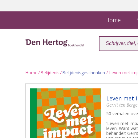
Home
N
Home
/
Belijdenis
/
Belijdenisgeschenken
/ Leven met im
Leven met 
Gerrit ten Berge
50 verhalen ov
'Leven met impa
leven. Want wat 
behandelt Gerri