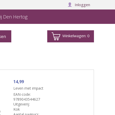
Inloggen
ij Den Hertog
Winkelwagen:
0
14,99
Leven met impact
EAN-code:
9789043544627
Uitgeverij:
Kok
n
Aantal pagina's: