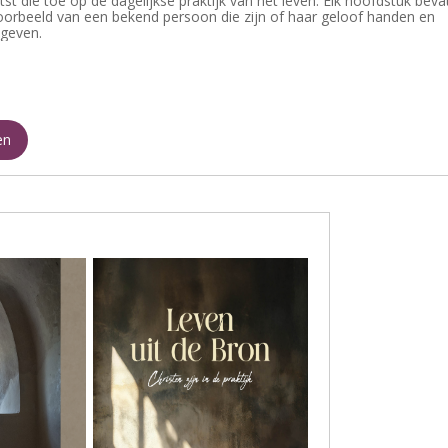
tst die toe op de dagelijkse praktijk van het leven. Elk hoofdstuk beva
orbeeld van een bekend persoon die zijn of haar geloof handen en
egeven.
en