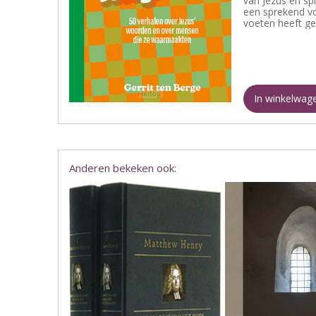
van Jezus en spi
een sprekend vo
voeten heeft g
In winkelwag
Anderen bekeken ook: