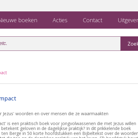
ieuwe boeken
Acties
Contact
Uitgever
pact
impact
er Jezus' woorden en over mensen die ze waarmaakten
ct' is een praktisch boek voor jongvolwassenen die met Jezus willen
betekent geloven in de dagelijkse praktijk? In dit prikkelende boek
t ten Berge in 50 korte hoofdstukken een Bijbeltekst over de woorde