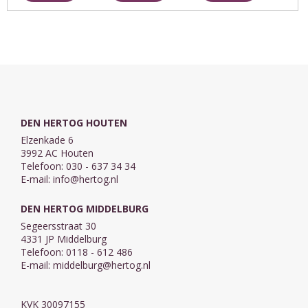
tijden. De
bidden? En hoe
ontkerstende
psalmen
kunnen we ons
en
voorzien
gebedsleven
pluralistische
daarin.
verdiepen? Wij
samenleving.
mogen ...
Hoe kunnen we
Deze
Hem blijven ...
verzameling ...
DEN HERTOG HOUTEN
Elzenkade 6
3992 AC Houten
Telefoon: 030 - 637 34 34
E-mail:
info@hertog.nl
DEN HERTOG MIDDELBURG
Segeersstraat 30
4331 JP Middelburg
Telefoon: 0118 - 612 486
E-mail:
middelburg@hertog.nl
KVK 30097155