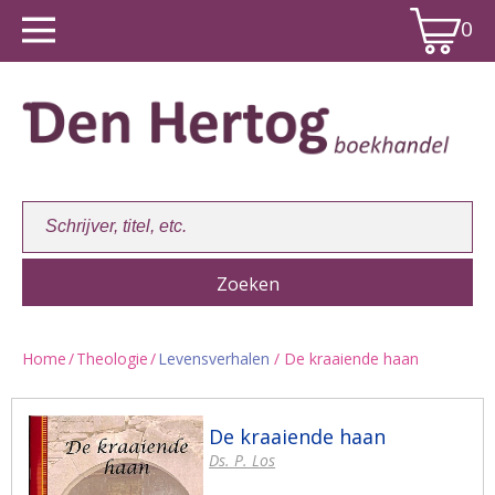
0
Home
/
Theologie
/
Levensverhalen
/ De kraaiende haan
Winkelwagen:
0
De kraaiende haan
Ds. P. Los