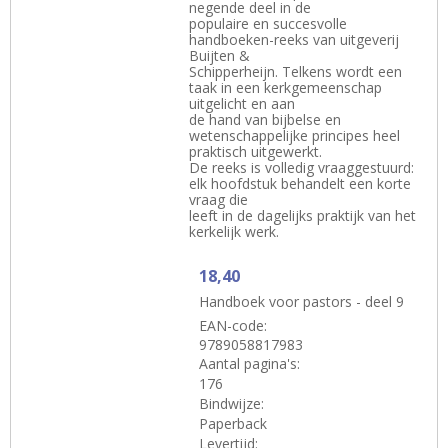
negende deel in de
populaire en succesvolle
handboeken-reeks van uitgeverij
Buijten &
Schipperheijn. Telkens wordt een
taak in een kerkgemeenschap
uitgelicht en aan
de hand van bijbelse en
wetenschappelijke principes heel
praktisch uitgewerkt.
De reeks is volledig vraaggestuurd:
elk hoofdstuk behandelt een korte
vraag die
leeft in de dagelijks praktijk van het
kerkelijk werk.
18,40
Handboek voor pastors - deel 9
EAN-code:
9789058817983
Aantal pagina's:
176
Bindwijze:
Paperback
Levertijd: