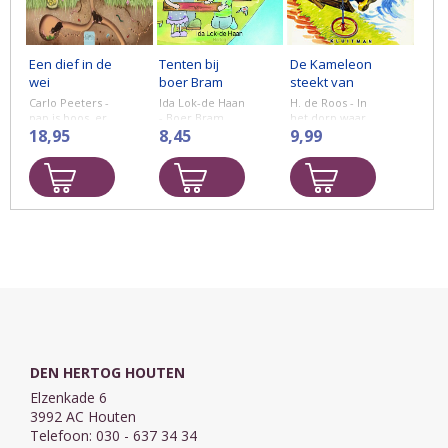
Een dief in de
Tenten bij
De Kameleon
wei
boer Bram
steekt van
wal
Carlo Peeters -
Ida Lok-de Haan
H. de Roos - In
pap is boos, er
- Boer Bram
het dorp waar
is weer een
18,95
begint wat
8,45
Hielke en Sietse
9,99
klem weg. zo
nieuws. Er staat
Klinkhamer
komt die mol
nu een bok in
wonen, gebeurt
nooit uit de
de wei. En er
van alles.
wei! gijs springt
komen tenten
Eerst rijdt Kees
op. hij zoekt
bij te staan.
met zijn
wel ...
Daar kunnen ...
zelfgemaakte
zeilwagen van
de Polderdijk ...
DEN HERTOG HOUTEN
Elzenkade 6
3992 AC Houten
Telefoon: 030 - 637 34 34