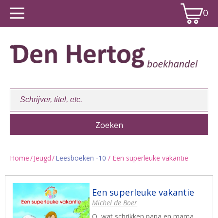
0
Home
/
Jeugd
/
Leesboeken -10
/ Een superleuke vakantie
Winkelwagen:
0
Een superleuke vakantie
Michel de Boer
O, wat schrikken papa en mama