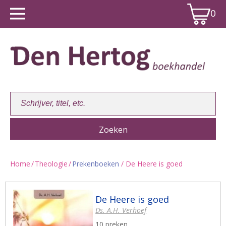
0
Home
/
Theologie
/
Prekenboeken
/ De Heere is goed
Winkelwagen:
0
De Heere is goed
Ds. A.H. Verhoef
10 preken