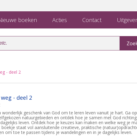
ieuwe boeken
Acties
Contact
Uitgever
eg - deel 2
 weg - deel 2
m
 wonderlijk geschenk van God om te leren leven vanuit je hart. Ga op
elfgekozen natuurgebieden en ontdek hoe je samen met God richting
e dagelijks leven. Ontdek hoe je keuzes kan maken en welke weg je m
 boekje staat vol aansluitende creatieve, praktische (natuur)opdracht
en om toe te passen tijdens je wandelingen en in je dagelijks leven.