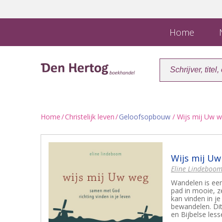
Home
N
Home
/
Christelijk leven
/
Geloofsopbouw
/ Wijs mij Uw w
Wijs mij Uw
Eline Lindeboo
Wandelen is een
pad in mooie, z
kan vinden in j
bewandelen. Dit
en Bijbelse less