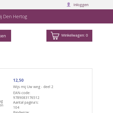
Inloggen
ij Den Hertog
Winkelwagen:
0
12,50
Wijs mij Uw weg - deel 2
EAN-code:
9789083176512
ag
Aantal pagina's:
en
104
Bindwijze: