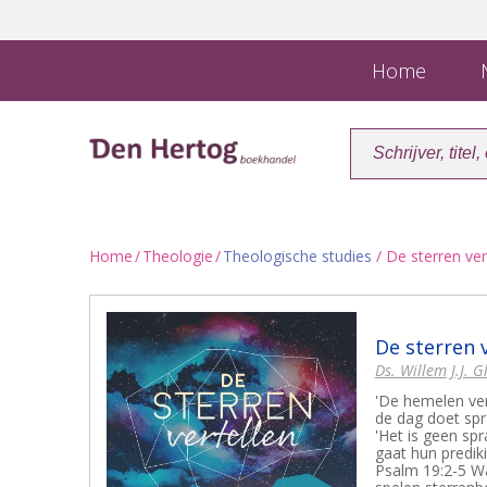
Home
N
Home
/
Theologie
/
Theologische studies
/ De sterren ver
De sterren 
Ds. Willem J.J. 
'De hemelen ver
de dag doet spr
'Het is geen sp
gaat hun prediki
Psalm 19:2-5 Wa