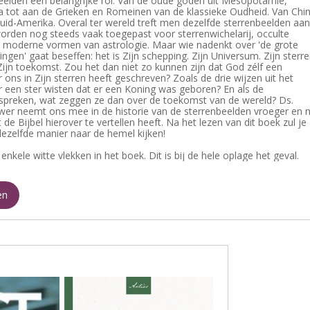
eelden een belangrijke rol. Van de oude goden uit Mesopotamië,
a tot aan de Grieken en Romeinen van de klassieke Oudheid. Van Chi
uid-Amerika. Overal ter wereld treft men dezelfde sterrenbeelden aan
rden nog steeds vaak toegepast voor sterrenwichelarij, occulte
 moderne vormen van astrologie. Maar wie nadenkt over 'de grote
ingen' gaat beseffen: het is Zijn schepping. Zijn Universum. Zijn sterre
Zijn toekomst. Zou het dan niet zo kunnen zijn dat God zélf een
ons in Zijn sterren heeft geschreven? Zoals de drie wijzen uit het
 een ster wisten dat er een Koning was geboren? En als de
spreken, wat zeggen ze dan over de toekomst van de wereld? Ds.
er neemt ons mee in de historie van de sterrenbeelden vroeger en n
 de Bijbel hierover te vertellen heeft. Na het lezen van dit boek zul je
ezelfde manier naar de hemel kijken!
 enkele witte vlekken in het boek. Dit is bij de hele oplage het geval.
en