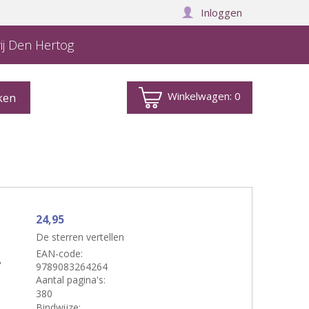
Inloggen
ij Den Hertog
Winkelwagen:
0
24,95
De sterren vertellen
EAN-code:
'
9789083264264
Aantal pagina's:
380
Bindwijze: