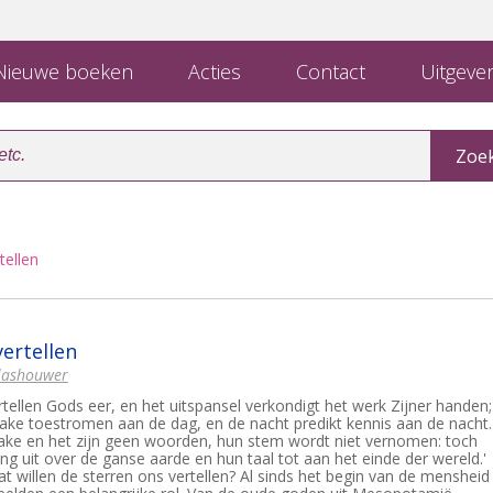
ieuwe boeken
Acties
Contact
Uitgever
tellen
vertellen
Glashouwer
tellen Gods eer, en het uitspansel verkondigt het werk Zijner handen;
ake toestromen aan de dag, en de nacht predikt kennis aan de nacht.
rake en het zijn geen woorden, hun stem wordt niet vernomen: toch
ng uit over de ganse aarde en hun taal tot aan het einde der wereld.'
t willen de sterren ons vertellen? Al sinds het begin van de mensheid