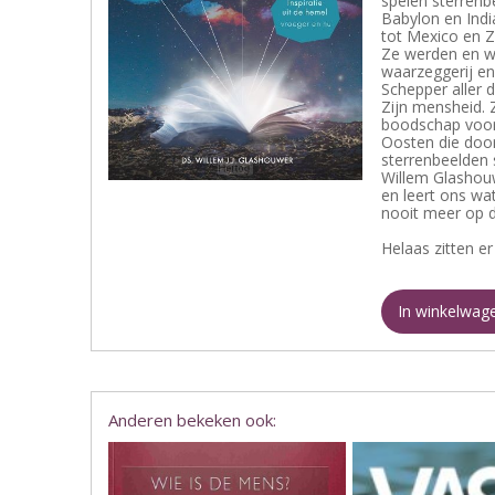
spelen sterrenb
Babylon en Indi
tot Mexico en Z
Ze werden en wo
waarzeggerij en
Schepper aller d
Zijn mensheid. 
boodschap voor 
Oosten die door
sterrenbeelden 
Willem Glashouw
en leert ons wat
nooit meer op d
Helaas zitten er
In winkelwag
Anderen bekeken ook: