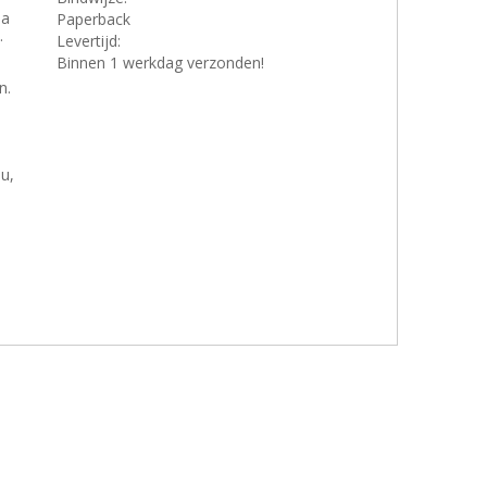
na
Paperback
.
Levertijd:
Binnen 1 werkdag verzonden!
n.
u,