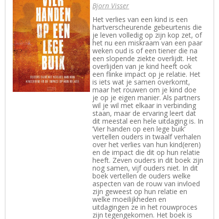
Bjorn Visser
Het verlies van een kind is een
hartverscheurende gebeurtenis die
je leven volledig op zijn kop zet, of
het nu een miskraam van een paar
weken oud is of een tiener die na
een slopende ziekte overlijdt. Het
overlijden van je kind heeft ook
een flinke impact op je relatie. Het
is iets wat je samen overkomt,
maar het rouwen om je kind doe
je op je eigen manier. Als partners
wil je wil met elkaar in verbinding
staan, maar de ervaring leert dat
dit meestal een hele uitdaging is. In
’Vier handen op een lege buik’
vertellen ouders in twaalf verhalen
over het verlies van hun kind(eren)
en de impact die dit op hun relatie
heeft. Zeven ouders in dit boek zijn
nog samen, vijf ouders niet. In dit
boek vertellen de ouders welke
aspecten van de rouw van invloed
zijn geweest op hun relatie en
welke moeilijkheden en
uitdagingen ze in het rouwproces
zijn tegengekomen. Het boek is