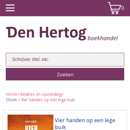
0
Home
/
Relaties en opvoeding
/
Ethiek
/ Vier handen op een lege buik
Winkelwagen:
0
Vier handen op een lege
buik