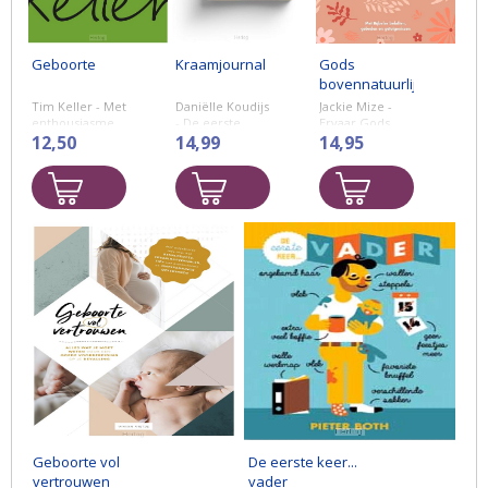
Geboorte
Kraamjournal
Gods
bovennatuurlijke
zorg bij
Tim Keller - Met
Daniëlle Koudijs
Jackie Mize -
zwangerschap
enthousiasme
- De eerste
Ervaar Gods
en
12,50
maanden met
14,99
zorg en de
14,95
en geboorte
betrokkenheid,
je baby zijn
kracht van Zijn
gebaseerd op
onvergetelijk
Woord.
zijn jarenlange
en bijzonder.
Zwangerschap
ervaring als
Met het 'Power
wordt vaak
dominee en
to the Mama's
gezien als een
vader, gaat Tim
Kraamjournal'
periode van
Keller na wat de
kun je deze
misselijkheid,
geboorte van
periode op een
stemmingswisselingen
een kind ...
...
en extreme
vermoeidheid,
gevolgd ...
Geboorte vol
De eerste keer...
vertrouwen
vader