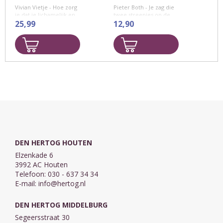
Vivian Vietje - Hoe zorg
Pieter Both - Je zag die
je dat je lichamelijk en
twee streepjes op de
mentaal klaar bent voor
25,99
zwangerschapstest en
12,90
de bevalling van je
je wist: vanaf nu wordt
kind? En hoe kun jij je
alles anders. Je begint
veilig voelen, ...
aan een immens
avontuur - ...
DEN HERTOG HOUTEN
Elzenkade 6
3992 AC Houten
Telefoon: 030 - 637 34 34
E-mail:
info@hertog.nl
DEN HERTOG MIDDELBURG
Segeersstraat 30