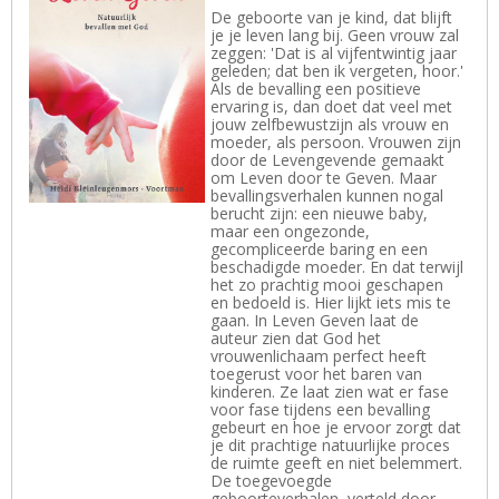
De geboorte van je kind, dat blijft
je je leven lang bij. Geen vrouw zal
zeggen: 'Dat is al vijfentwintig jaar
geleden; dat ben ik vergeten, hoor.'
Als de bevalling een positieve
ervaring is, dan doet dat veel met
jouw zelfbewustzijn als vrouw en
moeder, als persoon. Vrouwen zijn
door de Levengevende gemaakt
om Leven door te Geven. Maar
bevallingsverhalen kunnen nogal
berucht zijn: een nieuwe baby,
maar een ongezonde,
gecompliceerde baring en een
beschadigde moeder. En dat terwijl
het zo prachtig mooi geschapen
en bedoeld is. Hier lijkt iets mis te
gaan. In Leven Geven laat de
auteur zien dat God het
vrouwenlichaam perfect heeft
toegerust voor het baren van
kinderen. Ze laat zien wat er fase
voor fase tijdens een bevalling
gebeurt en hoe je ervoor zorgt dat
je dit prachtige natuurlijke proces
de ruimte geeft en niet belemmert.
De toegevoegde
geboorteverhalen, verteld door