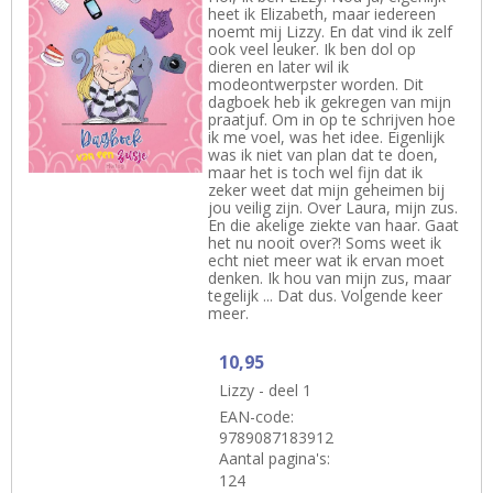
heet ik Elizabeth, maar iedereen
noemt mij Lizzy. En dat vind ik zelf
ook veel leuker. Ik ben dol op
dieren en later wil ik
modeontwerpster worden. Dit
dagboek heb ik gekregen van mijn
praatjuf. Om in op te schrijven hoe
ik me voel, was het idee. Eigenlijk
was ik niet van plan dat te doen,
maar het is toch wel fijn dat ik
zeker weet dat mijn geheimen bij
jou veilig zijn. Over Laura, mijn zus.
En die akelige ziekte van haar. Gaat
het nu nooit over?! Soms weet ik
echt niet meer wat ik ervan moet
denken. Ik hou van mijn zus, maar
tegelijk ... Dat dus. Volgende keer
meer.
10,95
Lizzy - deel 1
EAN-code:
9789087183912
Aantal pagina's:
124