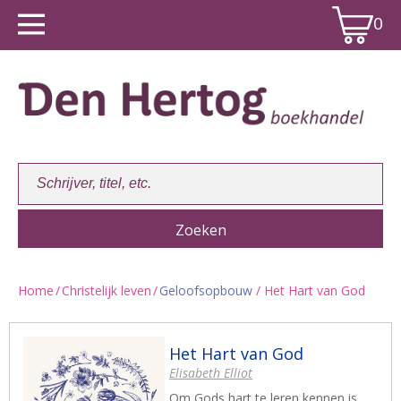
0
Home
/
Christelijk leven
/
Geloofsopbouw
/ Het Hart van God
Winkelwagen:
0
Het Hart van God
Elisabeth Elliot
Om Gods hart te leren kennen is