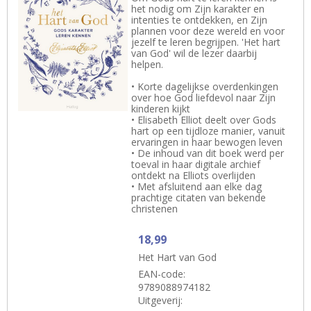
het nodig om Zijn karakter en
intenties te ontdekken, en Zijn
plannen voor deze wereld en voor
jezelf te leren begrijpen. 'Het hart
van God' wil de lezer daarbij
helpen.
• Korte dagelijkse overdenkingen
over hoe God liefdevol naar Zijn
kinderen kijkt
• Elisabeth Elliot deelt over Gods
hart op een tijdloze manier, vanuit
ervaringen in haar bewogen leven
• De inhoud van dit boek werd per
toeval in haar digitale archief
ontdekt na Elliots overlijden
• Met afsluitend aan elke dag
prachtige citaten van bekende
christenen
18,99
Het Hart van God
EAN-code:
9789088974182
Uitgeverij: