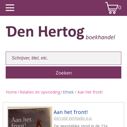
0
Home
/
Relaties en opvoeding
/
Ethiek
/ Aan het front!
Winkelwagen:
0
Aan het front!
Gerrold Verhoeks e.a.
De geestelijke strijd in de 21e