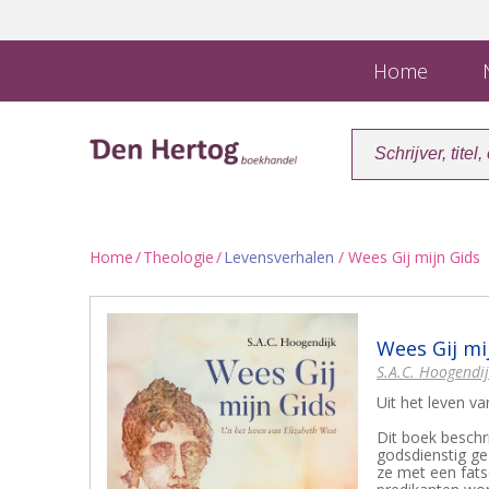
Home
N
Home
/
Theologie
/
Levensverhalen
/ Wees Gij mijn Gids
Wees Gij mi
S.A.C. Hoogendi
Uit het leven v
Dit boek beschri
godsdienstig ge
ze met een fats