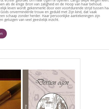
dt echter gebruikt om haar ogen te openen. Langs diepe wegen leert
nen als de enige Bron van zaligheid en de Hoop van haar behoud.
telijk leven wordt gekenmerkt door een voortdurende strijd tussen ha
 Gods onverminderde trouw en geduld met Zijn kind, dat vaak
een schaap zonder herder. Haar persoonlijke aantekeningen zijn
 getuigen van veel geestelijk inzicht.
en