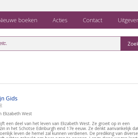
ieuwe boeken
Acties
Contact
Uitgever
jn Gids
jk
an Elizabeth West
jft een deel van het leven van Elizabeth West. Ze groeit op in een
zin in het Schotse Edinburgh eind 17e eeuw. Ze denkt aanvankelijk da
oenlijk leven de hemel zal kunnen verdienen. De prediking van diverse