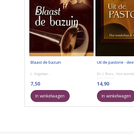
Blaast de bazuin
Uit de pastorie - dee
L. Vogelaar -
Ds. J. Roos - Hoe wond
getuigenis!
7,50
14,90
In winkelwagen
In winkelwagen
Ieder deel bevat een b
van ds. J. Roos, predik
Gereformeerde ...