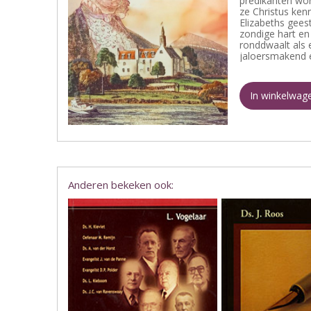
predikanten wor
ze Christus ken
Elizabeths gees
zondige hart en
ronddwaalt als 
jaloersmakend en
In winkelwag
Anderen bekeken ook: