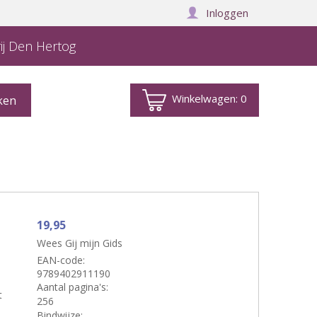
Inloggen
ij Den Hertog
Winkelwagen:
0
19,95
Wees Gij mijn Gids
EAN-code:
9789402911190
Aantal pagina's:
t
256
Bindwijze: