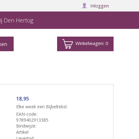
Inloggen
ij Den Hertog
Winkelwagen:
0
18,95
Elke week een Bijbeltekst
EAN-code:
9789402913385
Bindwijze:
Artikel
Levertijd: