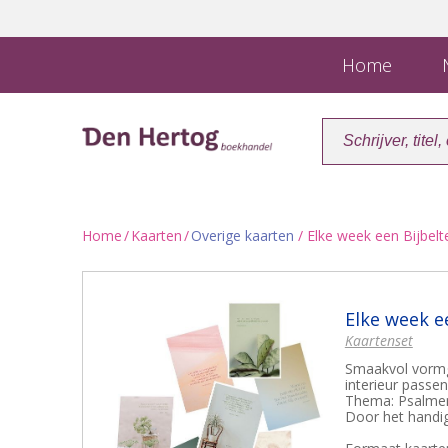
Home
N
Home
/
Kaarten
/
Overige kaarten
/ Elke week een Bijbelt
Elke week e
Kaartenset
Smaakvol vormge
interieur passen
Thema: Psalme
Door het handig