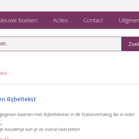
ieuwe boeken
Acties
Contact
Uitgever
ekst
en Bijbeltekst
geven kaarten met Bijbelteksten in de Statenvertaling die in ieder
.
n
e houdertje kun je ze overal neerzetten.