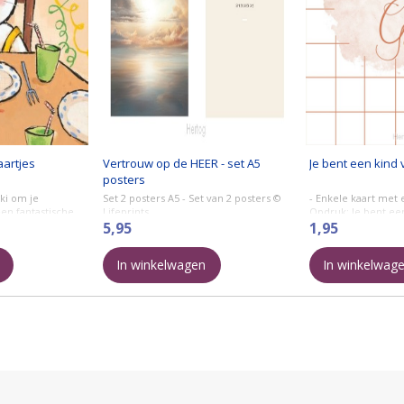
aartjes
Vertrouw op de HEER - set A5
Je bent een kind 
posters
kki om je
Set 2 posters A5 - Set van 2 posters ©
- Enkele kaart met 
een fantastische
Lifeprints
Opdruk: Je bent ee
.
5,95
Formaat 110 x 156
1,95
* Vertrouw
ickers.
op de HEER
In winkelwagen
In winkelwag
met heel je hart.
Spreuken 3:5
* Lucht
...